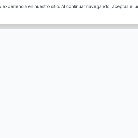
u experiencia en nuestro sitio. Al continuar navegando, aceptas el 
osotros
Ofertas
ciona
Ofertas Destacadas
Nuevas Ofertas
otros
Mas Vendidos
on Nosotros
ervados.