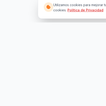
Utilizamos cookies para mejorar t
cookies.
Política de Privacidad
Sobre N
Como Fun
Descubre las mejores ofertas en
Contacto
restaurantes, hoteles, bienestar, viajes y
Sobre Nos
mucho mas
Trabaja c
© 2026 AIConnect Ecosystem SL. Todos los derechos res