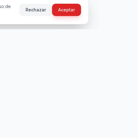
uso de
Rechazar
Aceptar
Mi Cuenta
Iniciar Sesion
Registrarse
Mis Vouchers
Programa de Afiliados
Politica de Privacidad
Terminos de Servicio