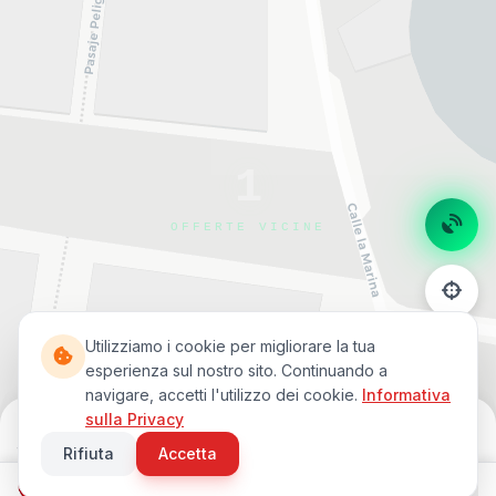
1
OFFERTE VICINE
Utilizziamo i cookie per migliorare la tua
esperienza sul nostro sito. Continuando a
navigare, accetti l'utilizzo dei cookie.
Informativa
sulla Privacy
Leaflet
|
©
OpenStreetMap
©
CARTO
1
offerte trovate
Rifiuta
Accetta
Filtri
© 2026